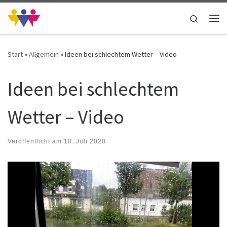
Zum Inhalt springen
Search
Me
Start
»
Allgemein
»
Ideen bei schlechtem Wetter – Video
Ideen bei schlechtem
Wetter – Video
Veröffentlicht am
10. Juli 2020
Video-
Player