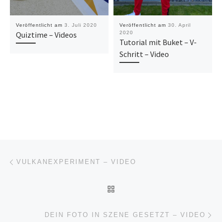
Veröffentlicht am
3. Juli 2020
Veröffentlicht am
30. April
Quiztime – Videos
2020
Tutorial mit Buket – V-
Schritt – Video
Beitragsnavigation
Vorheriger Beitrag
VULKANEXPERIMENT – VIDEO
ZURÜCK ZUR BEITRAGSL
Nä
DEIN FOTO IN SZENE GESETZT – VIDEO