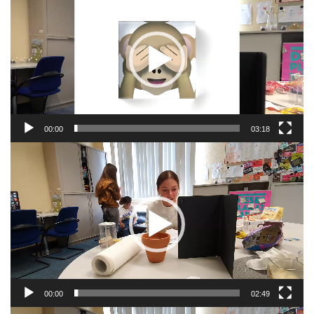
Player
00:00
03:18
Video-
Player
00:00
02:49