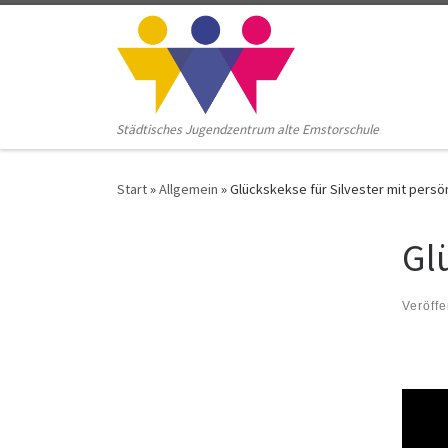
Zum Inhalt springen
Städtisches Jugendzentrum alte Emstorschule
Start
»
Allgemein
»
Glückskekse für Silvester mit persö
Gl
Veröffe
Video
Player