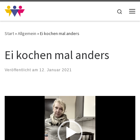
Zum Inhalt springen
Search
Me
Start
»
Allgemein
»
Ei kochen mal anders
Ei kochen mal anders
Veröffentlicht am
12. Januar 2021
Video-
Player