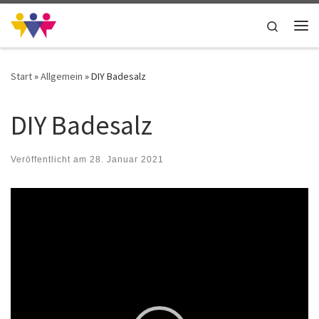
Zum Inhalt springen
Search
Me
Start
»
Allgemein
»
DIY Badesalz
DIY Badesalz
Veröffentlicht am
28. Januar 2021
Video-
Player