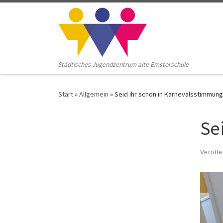
Zum Inhalt springen
Städtisches Jugendzentrum alte Emstorschule
Start
»
Allgemein
»
Seid ihr schon in Karnevalsstimmung
Se
Veröffe
Video
Player