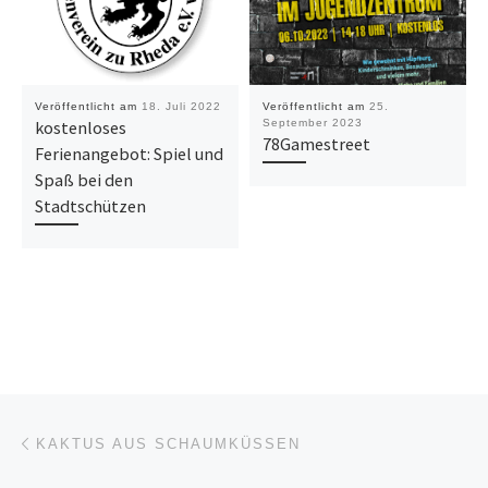
Veröffentlicht am
18. Juli 2022
Veröffentlicht am
25.
kostenloses
September 2023
78Gamestreet
Ferienangebot: Spiel und
Spaß bei den
Stadtschützen
Beitragsnavigation
Vorheriger Beitrag
KAKTUS AUS SCHAUMKÜSSEN