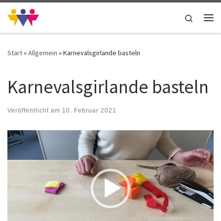
Zum Inhalt springen
Search
Me
Start
»
Allgemein
»
Karnevalsgirlande basteln
Karnevalsgirlande basteln
Veröffentlicht am
10. Februar 2021
Video-
Player