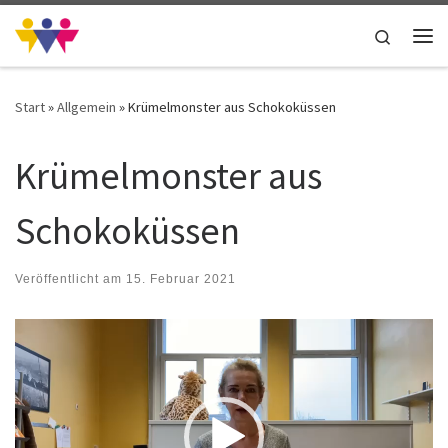
Zum Inhalt springen
Search
Me
Start
»
Allgemein
»
Krümelmonster aus Schokoküssen
Krümelmonster aus
Schokoküssen
Veröffentlicht am
15. Februar 2021
Video-
Player