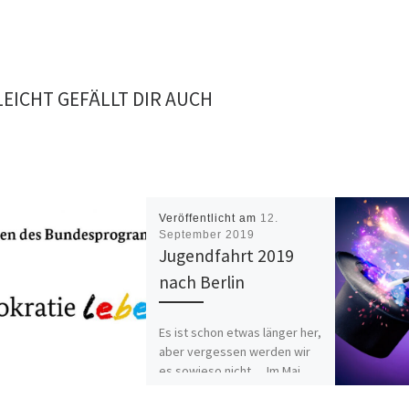
LEICHT GEFÄLLT DIR AUCH
Veröffentlicht am
12.
September 2019
Jugendfahrt 2019
nach Berlin
Es ist schon etwas länger her,
aber vergessen werden wir
es sowieso nicht… Im Mai
2019 ging es für den
Jugendtreff Indoor […]