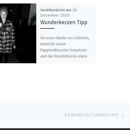
Veröffentlicht am
28.
Dezember 2020
Wunderkerzen Tipp
Um eure Hände zu schützen,
könnt ihr einen
Papptrinkbecher benutzen
und die Wunderkerze darin
festhalten. + =
Pappbecher […]
Nä
ISTE
VERANSTALTUNGSTIPP: