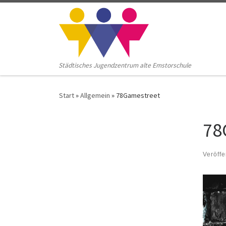
Zum Inhalt springen
Städtisches Jugendzentrum alte Emstorschule
Start
»
Allgemein
»
78Gamestreet
78
Veröffe