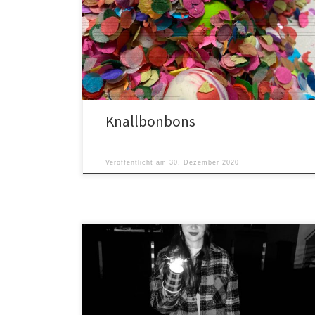
Knallbonbons
Veröffentlicht am
30. Dezember 2020
Um eure Hände zu schützen, könnt ihr einen
Papptrinkbecher benutzen und die Wunderkerze
darin festhalten. + = Pappbecher +
Wunderkerzen = = Einfach in den Boden stecken =