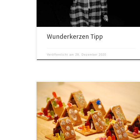
Handschutz
Wunderkerzen Tipp
Veröffentlicht am
28. Dezember 2020
Hier der Anfang: Und noch ein Hinweis: Mein „Kleister“
aus Puderzucker war zu dünn, bitte nehmt mehr
Puderzucker, weniger Wasser und mischt so lange bis
ihr eine richtig feste Masse habt
Hier dann ein
bisschen was zum Lachen: Und das Ende: