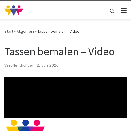
Zum Inhalt springen
Search
Me
Start
»
Allgemein
»
Tassen bemalen – Video
Tassen bemalen – Video
Veröffentlicht am
2. Juli 2020
Video-
Player