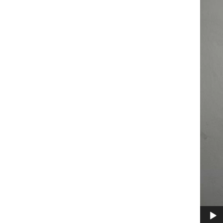
Video
Player