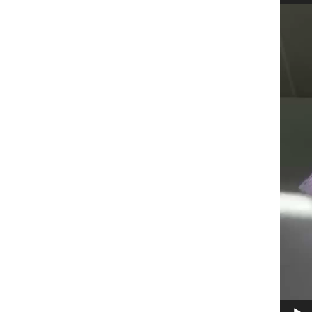
Video
Player