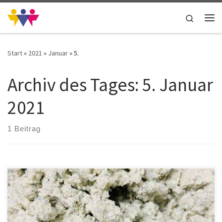
Zum Inhalt springen
Search
Me
Start
»
2021
»
Januar
»
5.
Archiv des Tages:
5. Januar
2021
1 Beitrag