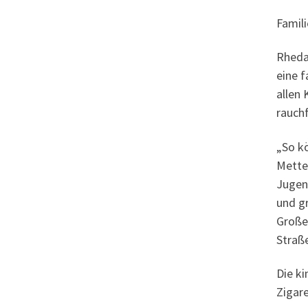
Famil
Rheda
eine 
allen 
rauch
„So k
Mette
Jugen
und g
Große
Straß
Die k
Zigar