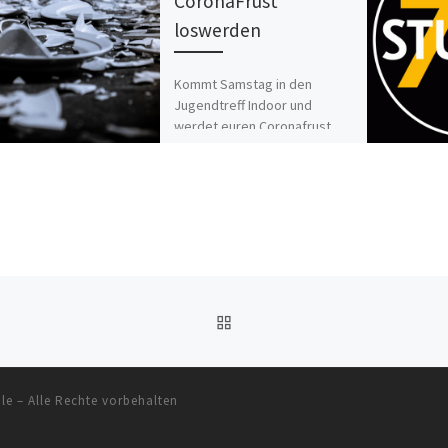
CoronaFrust
loswerden
Kommt Samstag in den
Jugendtreff Indoor und
werdet euren Coronafrust
los! Ein großes DANKESCHÖN
an alle, die Geschirr
gespendet haben und uns
[…]
ZURÜCK ZUR BEITRAGSL
le
– Alle Rechte vorbehalten