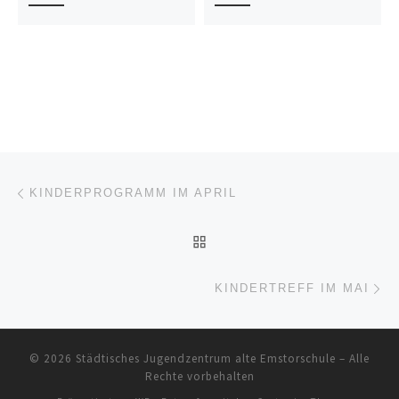
Beitragsnavigation
Vorheriger Beitrag
KINDERPROGRAMM IM APRIL
ZURÜCK ZUR BEITRAGSL
Nä
KINDERTREFF IM MAI
© 2026
Städtisches Jugendzentrum alte Emstorschule
– Alle
Rechte vorbehalten