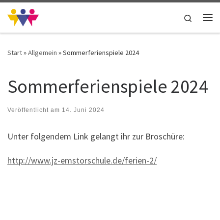
Zum Inhalt springen
Search
Me
Start
»
Allgemein
»
Sommerferienspiele 2024
Sommerferienspiele 2024
Veröffentlicht am
14. Juni 2024
Unter folgendem Link gelangt ihr zur Broschüre:
http://www.jz-emstorschule.de/ferien-2/