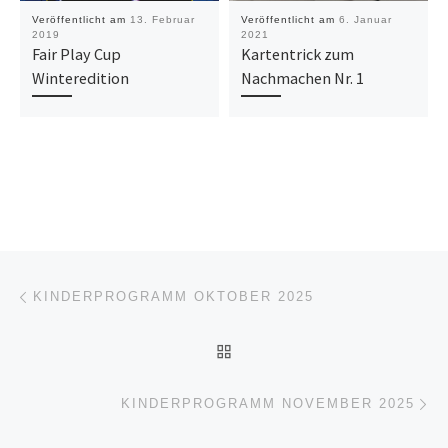
Veröffentlicht am
13. Februar
Veröffentlicht am
6. Januar
2019
2021
Fair Play Cup
Kartentrick zum
Winteredition
Nachmachen Nr. 1
Beitragsnavigation
Vorheriger Beitrag
KINDERPROGRAMM OKTOBER 2025
ZURÜCK ZUR BEITRAGSL
Nä
KINDERPROGRAMM NOVEMBER 2025