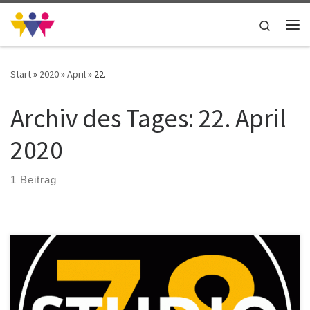
Zum Inhalt springen
Search
Me
Start
»
2020
»
April
»
22.
Archiv des Tages:
22. April
2020
1 Beitrag