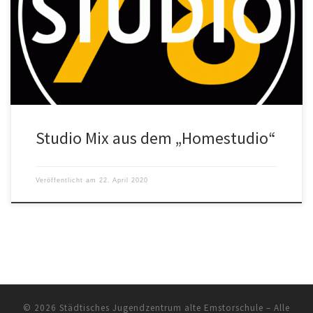
Seht hier was unsere Jungs draus gemacht haben: Danke an Baran,
Samir, Demir, Ibo und Levi
Studio Mix aus dem „Homestudio“
Veröffentlicht am
22. April 2020
© 2026
Städtisches Jugendzentrum alte Emstorschule
– Alle