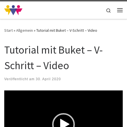
Zum Inhalt springen
Search
Me
Start
»
Allgemein
»
Tutorial mit Buket – V-Schritt – Video
Tutorial mit Buket – V-
Schritt – Video
Veröffentlicht am
30. April 2020
Video-
Player