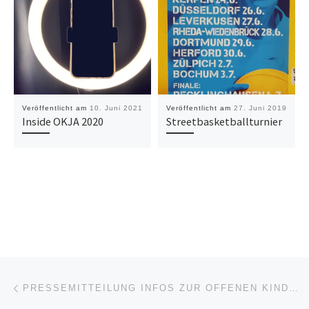
Veröffentlicht am
10. Juni 2021
Veröffentlicht am
27. Juni 2019
Inside OKJA 2020
Streetbasketballturnier
Beitragsnavigation
Vorheriger Beitrag
PRESSEMITTEILUNG INFOS ZUR OFFENEN KINDER- UND JUGENDARBEIT IM STÄDTISCHEN JUGENDZENTRUM ALTE EMSTORSCHULE