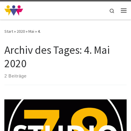
Zum Inhalt springen
Search
Me
Start
»
2020
»
Mai
»
4.
Archiv des Tages:
4. Mai
2020
2 Beiträge