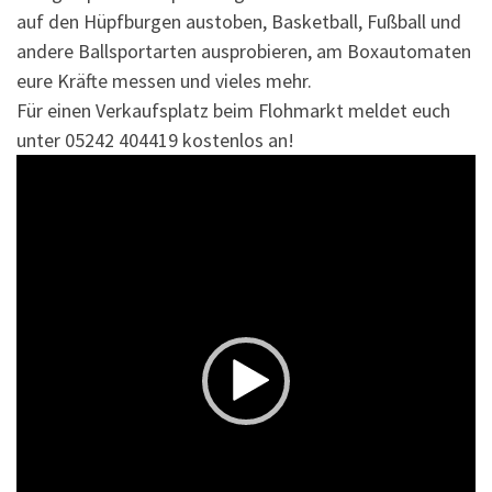
auf den Hüpfburgen austoben, Basketball, Fußball und
andere Ballsportarten ausprobieren, am Boxautomaten
eure Kräfte messen und vieles mehr.
Für einen Verkaufsplatz beim Flohmarkt meldet euch
unter 05242 404419 kostenlos an!
Video-
Player