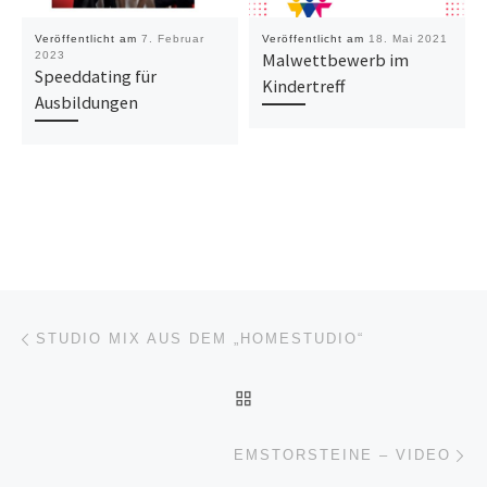
Veröffentlicht am
7. Februar
Veröffentlicht am
18. Mai 2021
2023
Malwettbewerb im
Speeddating für
Kindertreff
Ausbildungen
Beitragsnavigation
Vorheriger Beitrag
STUDIO MIX AUS DEM „HOMESTUDIO“
ZURÜCK ZUR BEITRAGSL
Nä
EMSTORSTEINE – VIDEO