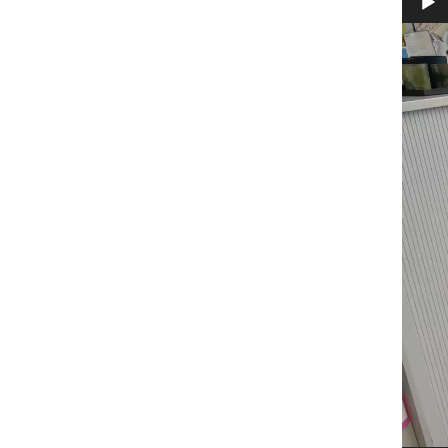
Video
Player