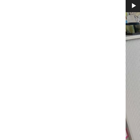
Video
Player