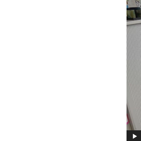
Video
Player