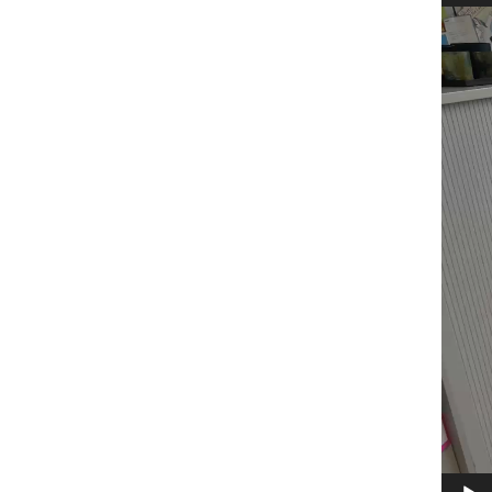
Video
Player