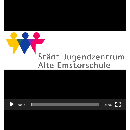
Player
00:00
04:08
Video-
Player